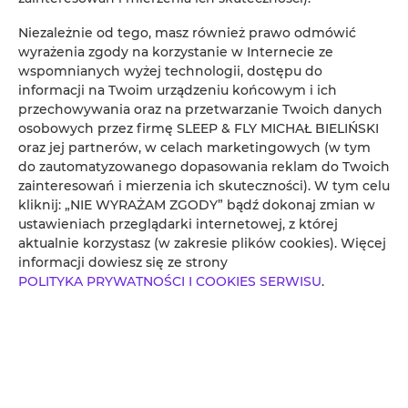
Niezależnie od tego, masz również prawo odmówić
wyrażenia zgody na korzystanie w Internecie ze
wspomnianych wyżej technologii, dostępu do
MILE GDANSK AIRPORT & PARKING
informacji na Twoim urządzeniu końcowym i ich
przechowywania oraz na przetwarzanie Twoich danych
DŁUGOTERMINOWY
osobowych przez firmę SLEEP & FLY MICHAŁ BIELIŃSKI
.
oraz jej partnerów, w celach marketingowych (w tym
do zautomatyzowanego dopasowania reklam do Twoich
zainteresowań i mierzenia ich skuteczności). W tym celu
kliknij: „NIE WYRAŻAM ZGODY” bądź dokonaj zmian w
SPRAWDŹ DOSTĘPNOŚĆ
ustawieniach przeglądarki internetowej, z której
aktualnie korzystasz (w zakresie plików cookies). Więcej
informacji dowiesz się ze strony
POLITYKA PRYWATNOŚCI I COOKIES SERWISU
.