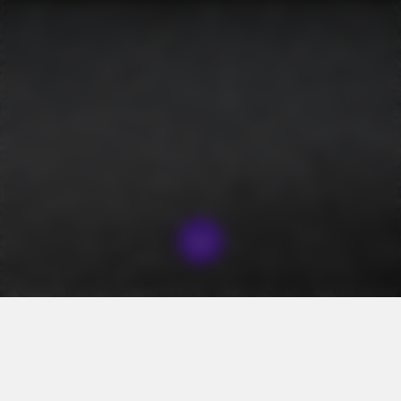
Serdecznie witamy w Villa Mile Gdansk Airport & Parking
Długoterminowy.
Villa Mile to kameralny i komfortowy obiekt położony w