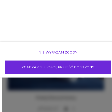
Proponowane
Oferty
NIE WYRAŻAM ZGODY
ZGADZAM SIĘ, CHCĘ PRZEJŚĆ DO STRONY
Pokój Ekonomiczny
2
12,00 m
2