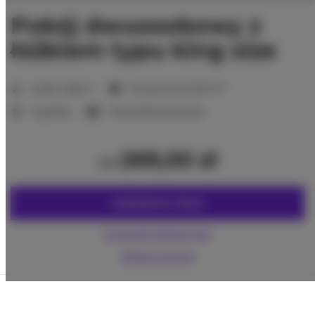
Pokój dwuosobowy z
łóżkiem typu king size
2
Liczba miejsc:
2
Powierzchnia:
16,00 m
1 sypialnia
1 duże łóżko podwójne
269,00 zł
od
ZAREZERWUJ TERAZ
Sprawdź dostępność
Zobacz cennik
Gwarancja najniższej ceny pokoi tylko na naszej stronie
www