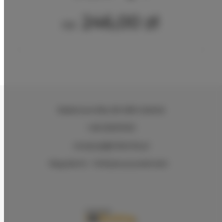
246,00 zł
Od
Radarowa 69a
, 80-298 Gdańsk
+48 533107201
recepcja@villamile.pl
Regulamin
Polityka prywatności