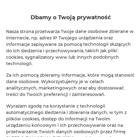
Natychmiastowe potwierdzenie rezerwacji (płatność
online)
Dbamy o Twoją prywatność
Gwarantujemy pełne bezpieczeństwo transakcji
Nasza strona przetwarza Twoje dane osobowe zbierane w
Internecie, np. adres IP Twojego urządzenia oraz
informacje zapisywane za pomocą technologii służących
do ich śledzenia i przechowywania, takich jak pliki
cookies, sygnalizatory www lub innych podobnych
technologii.
Za ich pomocą zbieramy informacje, które mogą stanowić
+
dane osobowe. Wykorzystujemy je w celach
−
analitycznych, marketingowych oraz aby dostosować
×
treści do Twoich preferencji i zainteresowań.
Pokój dwuosobowy z łóżkiem typu king size
Wyrażam zgodę na korzystanie z technologii
automatycznego śledzenia i zbierania danych, w tym z
plików cookies, dostęp do informacji na Twoim
urządzeniu końcowym i ich przechowywanie oraz na
przetwarzanie Twoich danych osobowych przez firmę