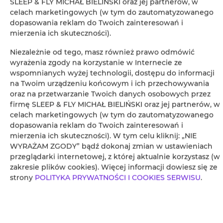
SLEEP & FLY MICHAŁ BIELIŃSKI oraz jej partnerów, w
celach marketingowych (w tym do zautomatyzowanego
dopasowania reklam do Twoich zainteresowań i
mierzenia ich skuteczności).
Leaflet
| ©
OpenStreetMap
contributors
Niezależnie od tego, masz również prawo odmówić
ZOBACZ NA MAPIE
wyrażenia zgody na korzystanie w Internecie ze
wspomnianych wyżej technologii, dostępu do informacji
ZAREZERWUJ TERAZ
na Twoim urządzeniu końcowym i ich przechowywania
oraz na przetwarzanie Twoich danych osobowych przez
firmę SLEEP & FLY MICHAŁ BIELIŃSKI oraz jej partnerów, w
Udogodnienia
celach marketingowych (w tym do zautomatyzowanego
dopasowania reklam do Twoich zainteresowań i
mierzenia ich skuteczności). W tym celu kliknij: „NIE
Prywatna łazienka
WYRAŻAM ZGODY” bądź dokonaj zmian w ustawieniach
przeglądarki internetowej, z której aktualnie korzystasz (w
zakresie plików cookies). Więcej informacji dowiesz się ze
Obiekt dla niepalących
strony
POLITYKA PRYWATNOŚCI I COOKIES SERWISU
.
Obiekt przyjazny dla dzieci
Bezpłatne Wi-Fi